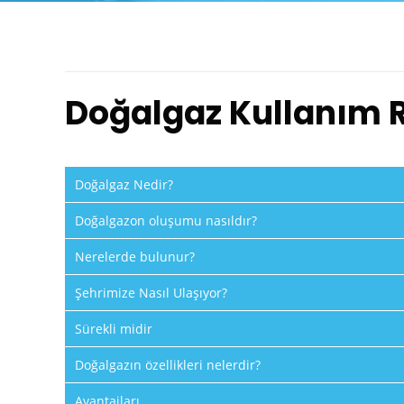
Doğalgaz Kullanım 
Doğalgaz Nedir?
Doğalgazon oluşumu nasıldır?
Nerelerde bulunur?
Şehrimize Nasıl Ulaşıyor?
Sürekli midir
Doğalgazın özellikleri nelerdir?
Avantajları