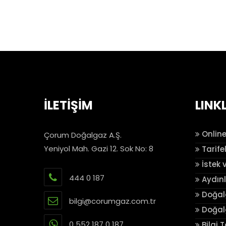
İLETİŞİM
LINK
Online
Çorum Doğalgaz A.Ş.
Yeniyol Mah. Gazi 12. Sok No: 8
Tarife
İstek 
444 0 187
Aydın
Doğalg
bilgi@corumgaz.com.tr
Doğalg
0 552 187 0 187
Bilgi 