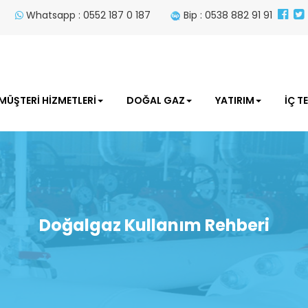
Whatsapp : 0552 187 0 187
Bip : 0538 882 91 91
MÜŞTERİ HİZMETLERİ
DOĞAL GAZ
YATIRIM
İÇ T
Doğalgaz Kullanım Rehberi