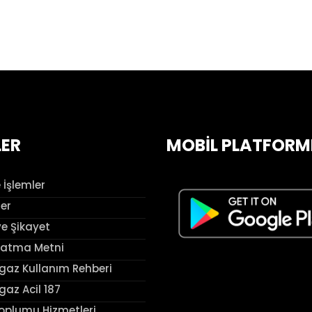
LER
MOBİL PLATFORM
 İşlemler
ler
ve Şikayet
latma Metni
az Kullanım Rehberi
az Acil 187
Toplumu Hizmetleri