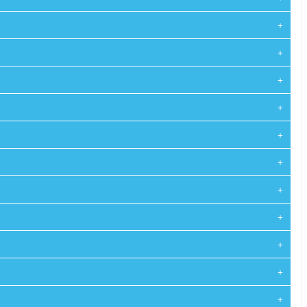
+
+
+
+
+
+
+
+
+
+
+