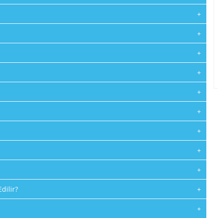
+
+
+
+
+
+
+
+
+
dilir?
+
+