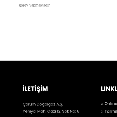
görev yapmaktadır.
İLETİŞİM
LINK
Online
Çorum Doğalgaz A.Ş.
Yeniyol Mah. Gazi 12. Sok No: 8
Tarife