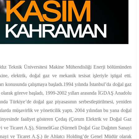
ıldız Teknik Üniversitesi Makine Mühendisliği Enerji bölümünden
e, elektrik, doğal gaz ve mekanik tesisat işleriyle iştigal etti.
tları konusunda çalışmaya başladı.1994 yılında İstanbul’da doğal gaz
larak göreve başladı, 1999-2002 yılları arasında İGDAŞ Anadolu
nda Türkiye’de doğal gaz piyasasının serbestleştirilmesi, yeniden
onularda müşavirlik ve yöneticilik yaptı. 2004 yılından bu yana doğal
 bünyesinde faaliyet gösteren Çedaş (Çorum Elektrik ve Doğal Gaz
 ve Ticaret A.Ş), SürmeliGaz (Sürmeli Doğal Gaz Dağıtım Sanayi
yi ve Ticaret A.Ş.) ile Ahlatcı Holding’de Genel Müdür olarak