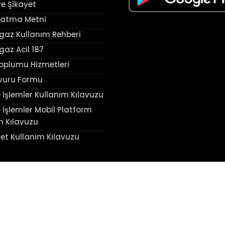
ve Şikayet
latma Metni
az Kullanım Rehberi
az Acil 187
Toplumu Hizmetleri
vuru Formu
 İşlemler Kullanım Kılavuzu
 İşlemler Mobil Platform
m Kılavuzu
et Kullanım Kılavuzu