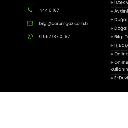
İstek 
444 0 187
Aydın
Doğalg
bilgi@corumgaz.com.tr
Doğalg
0 552 187 0 187
Bilgi 
İş Baş
Online
Online
Kullanı
E-Devl
©
2026 Ahlatcı Holding Yazılım Ekibi