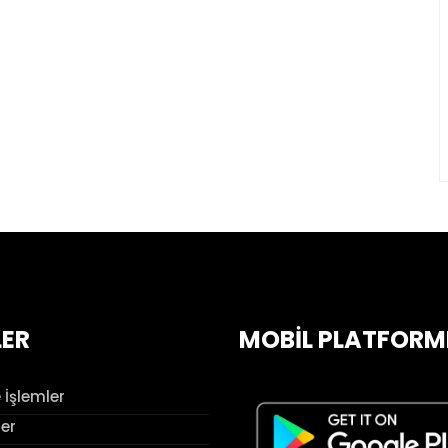
LER
MOBİL PLATFORM
 İşlemler
ler