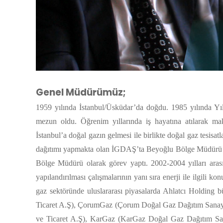
Genel Müdürümüz;
1959 yılında İstanbul/Üsküdar’da doğdu. 1985 yılında Y
mezun oldu. Öğrenim yıllarında iş hayatına atılarak makin
İstanbul’a doğal gazın gelmesi ile birlikte doğal gaz tesisa
dağıtımı yapmakta olan İGDAŞ’ta Beyoğlu Bölge Müdürü o
Bölge Müdürü olarak görev yaptı. 2002-2004 yılları arası
yapılandırılması çalışmalarının yanı sıra enerji ile ilgili k
gaz sektöründe uluslararası piyasalarda Ahlatcı Holding
Ticaret A.Ş), ÇorumGaz (Çorum Doğal Gaz Dağıtım Sanayi
ve Ticaret A.Ş), KarGaz (KarGaz Doğal Gaz Dağıtım Sana