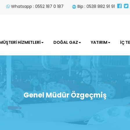
Whatsapp : 0552 187 0 187
Bip : 0538 882 91 91
MÜŞTERİ HİZMETLERİ
DOĞAL GAZ
YATIRIM
İÇ T
Genel Müdür Özgeçmiş