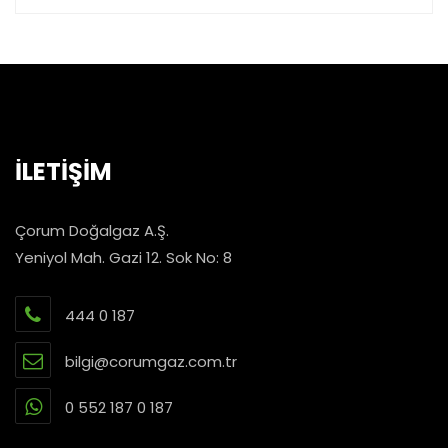
İLETİŞİM
Çorum Doğalgaz A.Ş.
Yeniyol Mah. Gazi 12. Sok No: 8
444 0 187
bilgi@corumgaz.com.tr
0 552 187 0 187