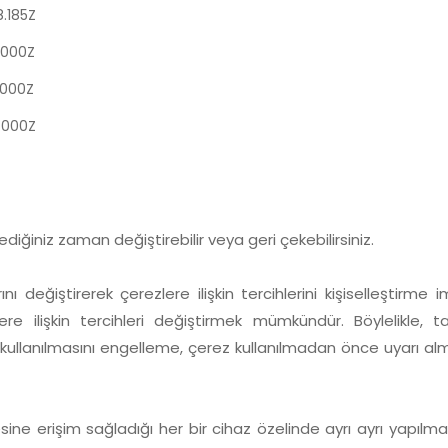
.185Z
.000Z
.000Z
.000Z
diğiniz zaman değiştirebilir veya geri çekebilirsiniz.
arını değiştirerek çerezlere ilişkin tercihlerini kişiselleştirm
re ilişkin tercihleri değiştirmek mümkündür. Böylelikle, t
rin kullanılmasını engelleme, çerez kullanılmadan önce uyarı
sitesine erişim sağladığı her bir cihaz özelinde ayrı ayrı yapılm