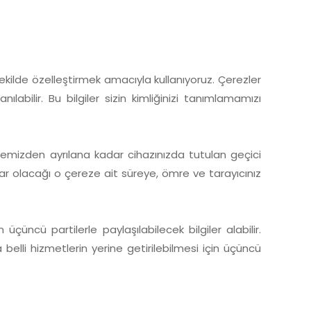
 şekilde özelleştirmek amacıyla kullanıyoruz. Çerezler
abilir. Bu bilgiler sizin kimliğinizi tanımlamamızı
sitemizden ayrılana kadar cihazınızda tutulan geçici
adar olacağı o çereze ait süreye, ömre ve tarayıcınız
üçüncü partilerle paylaşılabilecek bilgiler alabilir.
 belli hizmetlerin yerine getirilebilmesi için üçüncü