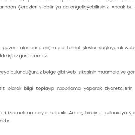
arından Çerezleri silebilir ya da engelleyebilirsiniz. Ancak 
üvenli alanlarına erişim gibi temel işlevleri sağlayarak web-
ilde işlev gösteremez.
il veya bulunduğunuz bölge gibi web-sitesinin muamele ve görün
siz olarak bilgi toplayıp raporlama yaparak ziyaretçilerin w
leri izlemek amacıyla kullanılır. Amaç, bireysel kullanıcıya 
ktır.