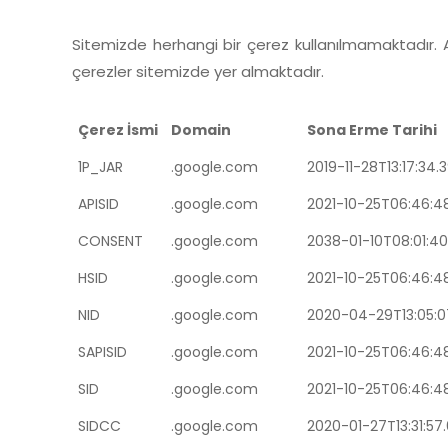
Sitemizde herhangi bir çerez kullanılmamaktadır
çerezler sitemizde yer almaktadır.
Çerez İsmi
Domain
Sona Erme Tarihi
1P_JAR
.google.com
2019-11-28T13:17:34.
APISID
.google.com
2021-10-25T06:46:48
CONSENT
.google.com
2038-01-10T08:01:40
HSID
.google.com
2021-10-25T06:46:48
NID
.google.com
2020-04-29T13:05:0
SAPISID
.google.com
2021-10-25T06:46:48
SID
.google.com
2021-10-25T06:46:48
SIDCC
.google.com
2020-01-27T13:31:57