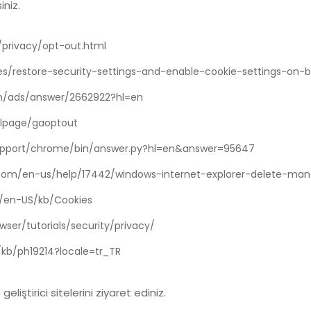
iniz.
privacy/opt-out.html
cles/restore-security-settings-and-enable-cookie-settings-on-
om/ads/answer/2662922?hl=en
dlpage/gaoptout
upport/chrome/bin/answer.py?hl=en&answer=95647
t.com/en-us/help/17442/windows-internet-explorer-delete-ma
m/en-US/kb/Cookies
ser/tutorials/security/privacy/
/kb/ph19214?locale=tr_TR
 geliştirici sitelerini ziyaret ediniz.