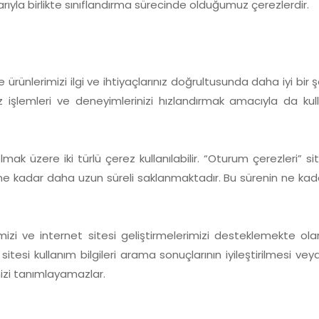
larıyla birlikte sınıflandırma sürecinde olduğumuz çerezlerdir.
ve ürünlerimizi ilgi ve ihtiyaçlarınız doğrultusunda daha iyi bir
şlemleri ve deneyimlerinizi hızlandırmak amacıyla da kullanıl
lmak üzere iki türlü çerez kullanılabilir. “Oturum çerezleri” 
silene kadar daha uzun süreli saklanmaktadır. Bu sürenin ne k
mizi ve internet sitesi geliştirmelerimizi desteklemekte olan 
itesi kullanım bilgileri arama sonuçlarının iyileştirilmesi veya
ğinizi tanımlayamazlar.