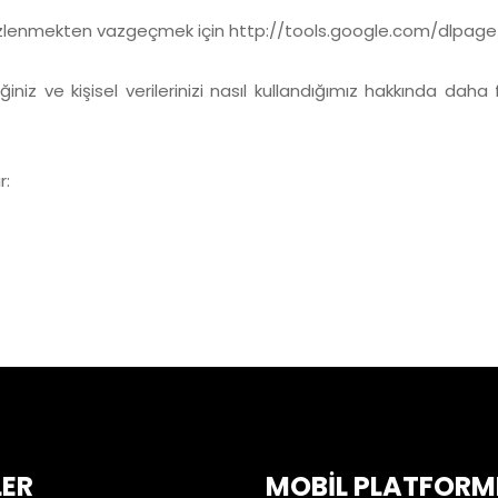
 izlenmekten vazgeçmek için
http://tools.google.com/dlpag
iz ve kişisel verilerinizi nasıl kullandığımız hakkında daha f
r:
LER
MOBİL PLATFORM