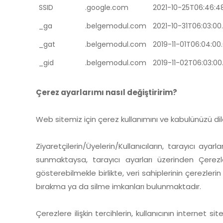
SSID
.google.com
2021-10-25T06:46:48
_ga
.belgemodul.com
2021-10-31T06:03:00
_gat
.belgemodul.com
2019-11-01T06:04:00
_gid
.belgemodul.com
2019-11-02T06:03:00
Çerez ayarlarımı nasıl değiştiririm?
Web sitemiz için çerez kullanımını ve kabulünüzü dile
Ziyaretçilerin/Üyelerin/Kullanıcıların, tarayıcı ayarl
sunmaktaysa, tarayıcı ayarları üzerinden Çerezle
gösterebilmekle birlikte, veri sahiplerinin çerezle
bırakma ya da silme imkanları bulunmaktadır.
Çerezlere ilişkin tercihlerin, kullanıcının internet 