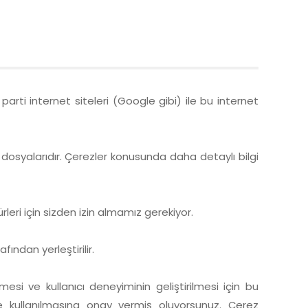
arti internet siteleri (Google gibi) ile bu internet
n dosyalarıdır. Çerezler konusunda daha detaylı bilgi
ürleri için sizden izin almamız gerekiyor.
ından yerleştirilir.
mesi ve kullanıcı deneyiminin geliştirilmesi için bu
lde kullanılmasına onay vermiş oluyorsunuz. Çerez