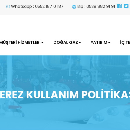
Whatsapp : 0552 187 0 187
Bip : 0538 882 91 91
MÜŞTERİ HİZMETLERİ
DOĞAL GAZ
YATIRIM
İÇ T
EREZ KULLANIM POLİTİKA