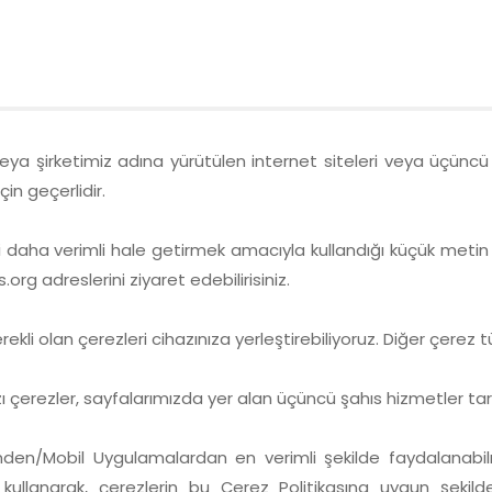
eya şirketimiz adına yürütülen internet siteleri veya üçüncü p
çin geçerlidir.
ini daha verimli hale getirmek amacıyla kullandığı küçük meti
s.org
adreslerini ziyaret edebilirisiniz.
erekli olan çerezleri cihazınıza yerleştirebiliyoruz. Diğer çerez t
azı çerezler, sayfalarımızda yer alan üçüncü şahıs hizmetler taraf
esinden/Mobil Uygulamalardan en verimli şekilde faydalanabil
i kullanarak, çerezlerin bu Çerez Politikasına uygun şeki