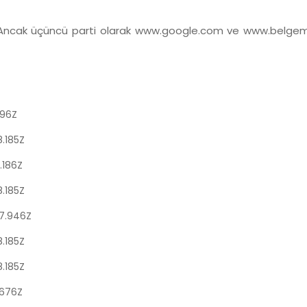
. Ancak üçüncü parti olarak www.google.com ve www.belgemod
396Z
.185Z
.186Z
.185Z
7.946Z
.185Z
.185Z
.676Z