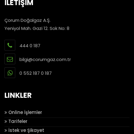
İLETİŞİM
Çorum Doğalgaz A.Ş.
Yeniyol Mah. Gazi 12. Sok No: 8
444 0 187
bilgi@corumgaz.com.tr
0 552 187 0 187
LINKLER
Online İşlemler
Tarifeler
İstek ve Şikayet