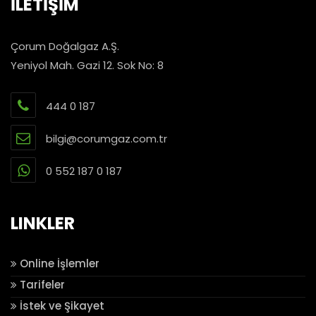
İLETİŞİM
Çorum Doğalgaz A.Ş.
Yeniyol Mah. Gazi 12. Sok No: 8
444 0 187
bilgi@corumgaz.com.tr
0 552 187 0 187
LINKLER
Online İşlemler
Tarifeler
İstek ve Şikayet