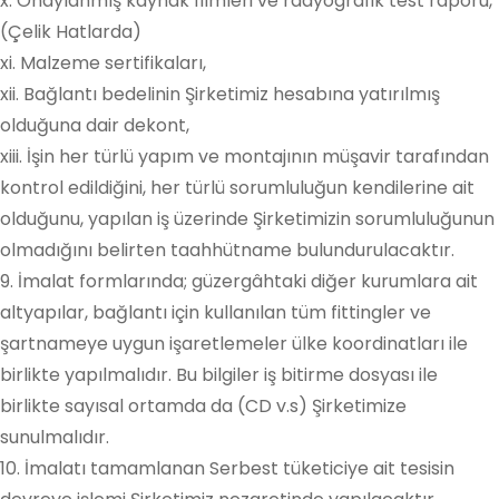
x. Onaylanmış kaynak filmleri ve radyografik test raporu,
(Çelik Hatlarda)
xi. Malzeme sertifikaları,
xii. Bağlantı bedelinin Şirketimiz hesabına yatırılmış
olduğuna dair dekont,
xiii. İşin her türlü yapım ve montajının müşavir tarafından
kontrol edildiğini, her türlü sorumluluğun kendilerine ait
olduğunu, yapılan iş üzerinde Şirketimizin sorumluluğunun
olmadığını belirten taahhütname bulundurulacaktır.
9. İmalat formlarında; güzergâhtaki diğer kurumlara ait
altyapılar, bağlantı için kullanılan tüm fittingler ve
şartnameye uygun işaretlemeler ülke koordinatları ile
birlikte yapılmalıdır. Bu bilgiler iş bitirme dosyası ile
birlikte sayısal ortamda da (CD v.s) Şirketimize
sunulmalıdır.
10. İmalatı tamamlanan Serbest tüketiciye ait tesisin