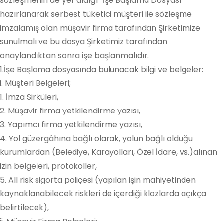
sözleşmenin de yer aldığı “İşe Başlama Dosyası”
hazırlanarak serbest tüketici müşteri ile sözleşme
imzalamış olan müşavir firma tarafından Şirketimize
sunulmalı ve bu dosya Şirketimiz tarafından
onaylandıktan sonra işe başlanmalıdır.
1.İşe Başlama dosyasında bulunacak bilgi ve belgeler:
i. Müşteri Belgeleri;
1. İmza Sirküleri,
2. Müşavir firma yetkilendirme yazısı,
3. Yapımcı firma yetkilendirme yazısı,
4. Yol güzergâhına bağlı olarak, yolun bağlı olduğu
kurumlardan (Belediye, Karayolları, Özel İdare, vs.)alınan
izin belgeleri, protokoller,
5. All risk sigorta poliçesi (yapılan işin mahiyetinden
kaynaklanabilecek riskleri de içerdiği klozlarda açıkça
belirtilecek),