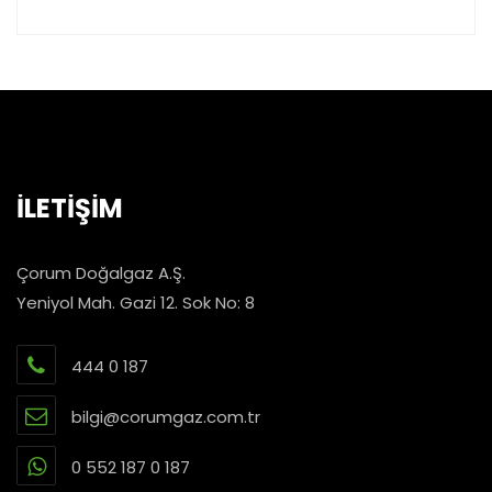
İLETİŞİM
Çorum Doğalgaz A.Ş.
Yeniyol Mah. Gazi 12. Sok No: 8
444 0 187
bilgi@corumgaz.com.tr
0 552 187 0 187