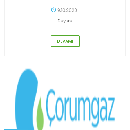
9.10.2023
Duyuru
DEVAMI