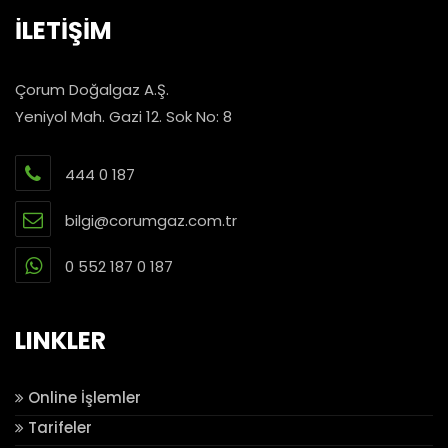
İLETİŞİM
Çorum Doğalgaz A.Ş.
Yeniyol Mah. Gazi 12. Sok No: 8
444 0 187
bilgi@corumgaz.com.tr
0 552 187 0 187
LINKLER
Online İşlemler
Tarifeler