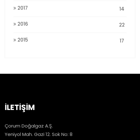
2017
14
2016
22
2015
17
İLETİŞİM
Çorum Doğalgaz A.Ş.
Yeniyol Mah. Gazi 12. Sok No: 8