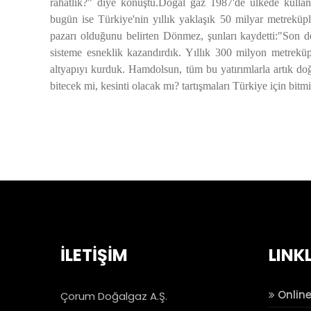
rahatlık?" diye konuştu.
Doğal gaz 1987'de ülkede kullan
bugün ise Türkiye'nin yıllık yaklaşık 50 milyar metrekü
pazarı olduğunu belirten Dönmez, şunları kaydetti:"Son
sisteme esneklik kazandırdık. Yıllık 300 milyon metreküpl
altyapıyı kurduk. Hamdolsun, tüm bu yatırımlarla artık do
bitecek mi, kesinti olacak mı? tartışmaları Türkiye için bitmiş
İLETİŞİM
LINK
Online
Çorum Doğalgaz A.Ş.