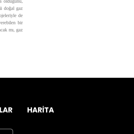
da olduğunu,
cü doğal gaz
eleriyle de
erebilen bir
acak mı, gaz
LAR
HARİTA