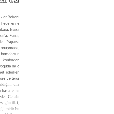
ĞAL GAZI
aklar Bakanı
 hedeflerine
nkara, Bursa
on'a, Van'a,
zden 'Yaparsa
r konuşmada,
de hamdolsun
ı konfordan
 Doğuda da o
met ederken
röre ve terör
ldiğini dile
ı hasta eden
hşeden Cenabı
i gün ilk iş
ğil midir bu