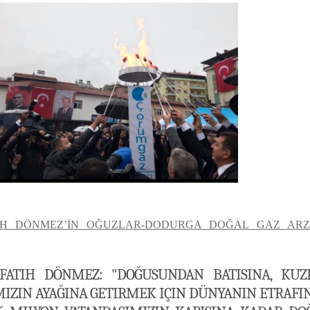
TİH DÖNMEZ’İN OĞUZLAR-DODURGA DOĞAL GAZ ARZ
FATIH DÖNMEZ: "DOĞUSUNDAN BATISINA, KUZ
IZIN AYAĞINA GETIRMEK IÇIN DÜNYANIN ETRAFINI