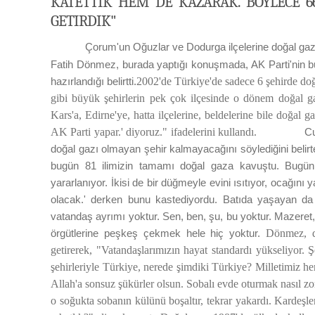
KATETTIK HEM DE KAZARAK. BÖYLECE 6
GETIRDIK"
Çorum'un Oğuzlar ve Dodurga ilçelerine doğal gaz 
Fatih Dönmez, burada yaptığı konuşmada, AK Parti'nin bü
2002'de Türkiye'de sadece 6 şehirde doğ
hazırlandığı belirtti.
gibi büyük şehirlerin pek çok ilçesinde o dönem doğal g
Kars'a, Edirne'ye, hatta ilçelerine, beldelerine bile doğal
AK Parti yapar.' diyoruz." ifadelerini kullandı.
Cu
doğal gazı olmayan şehir kalmayacağını söylediğini belir
bugün 81 ilimizin tamamı doğal gaza kavuştu. Bugün
yararlanıyor. İkisi de bir düğmeyle evini ısıtıyor, ocağı
olacak.' derken bunu kastediyordu. Batıda yaşayan d
vatandaş ayrımı yoktur. Sen, ben, şu, bu yoktur. Mazeret, ata
Dönmez, do
örgütlerine peşkeş çekmek hele hiç yoktur.
getirerek, "Vatandaşlarımızın hayat standardı yükseliyor. Ş
şehirleriyle Türkiye, nerede şimdiki Türkiye? Milletimiz he
Allah'a sonsuz şükürler olsun. Sobalı evde oturmak nasıl z
o soğukta sobanın külünü boşaltır, tekrar yakardı. Kardeşle