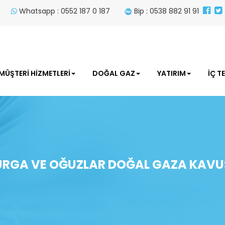
Whatsapp : 0552 187 0 187
Bip : 0538 882 91 91
MÜŞTERİ HİZMETLERİ
DOĞAL GAZ
YATIRIM
İÇ T
RGA VE OĞUZLAR DOĞAL GAZA KAVUŞ