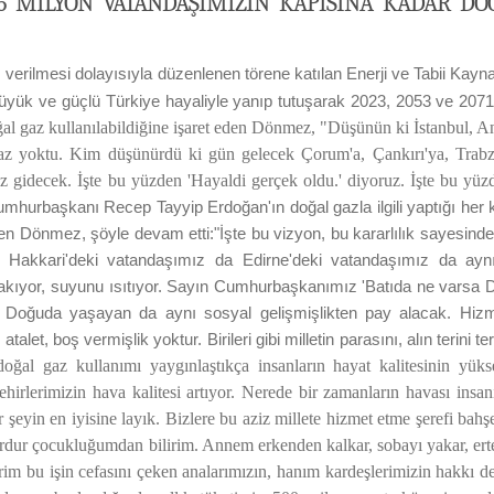
6 MILYON VATANDAŞIMIZIN KAPISINA KADAR DO
verilmesi dolayısıyla düzenlenen törene katılan Enerji ve Tabii Kayn
yük ve güçlü Türkiye hayaliyle yanıp tutuşarak 2023, 2053 ve 2071
al gaz kullanılabildiğine işaret eden Dönmez, "Düşünün ki İstanbul, A
az yoktu. Kim düşünürdü ki gün gelecek Çorum'a, Çankırı'ya, Trabz
 gaz gidecek. İşte bu yüzden 'Hayaldi gerçek oldu.' diyoruz. İşte bu yü
mhurbaşkanı Recep Tayyip Erdoğan'ın doğal gazla ilgili yaptığı he
ten Dönmez, şöyle devam etti:
"İşte bu vizyon, bu kararlılık sayesin
 Hakkari'deki vatandaşımız da Edirne'deki vatandaşımız da ayn
nı yakıyor, suyunu ısıtıyor. Sayın Cumhurbaşkanımız 'Batıda ne varsa
a Doğuda yaşayan da aynı sosyal gelişmişlikten pay alacak. Hiz
let, boş vermişlik yoktur. Birileri gibi milletin parasını, alın terini te
ğal gaz kullanımı yaygınlaştıkça insanların hayat kalitesinin yükse
ehirlerimizin hava kalitesi artıyor. Nerede bir zamanların havası insan
r şeyin en iyisine layık. Bizlere bu aziz millete hizmet etme şerefi ba
ordur çocukluğumdan bilirim. Annem erkenden kalkar, sobayı yakar, ertes
rim bu işin cefasını çeken analarımızın, hanım kardeşlerimizin hakkı de