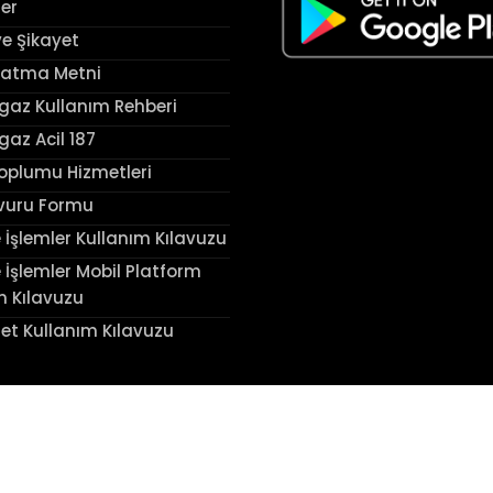
ler
ve Şikayet
latma Metni
az Kullanım Rehberi
az Acil 187
Toplumu Hizmetleri
vuru Formu
 İşlemler Kullanım Kılavuzu
 İşlemler Mobil Platform
m Kılavuzu
et Kullanım Kılavuzu