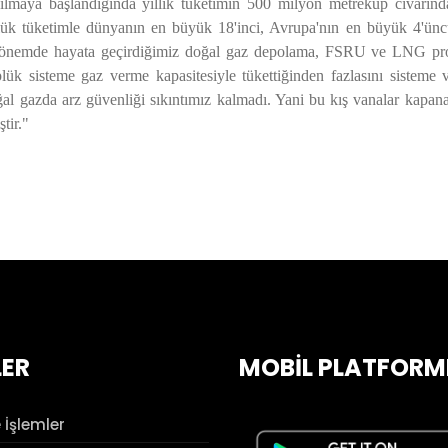
ılmaya başlandığında yıllık tüketimin 500 milyon metreküp civarın
plük tüketimle dünyanın en büyük 18'inci, Avrupa'nın en büyük 4'ün
 dönemde hayata geçirdiğimiz doğal gaz depolama, FSRU ve LNG proj
ük sisteme gaz verme kapasitesiyle tükettiğinden fazlasını sisteme v
ğal gazda arz güvenliği sıkıntımız kalmadı. Yani bu kış vanalar kapan
tir."
LER
MOBİL PLATFORM
 İşlemler