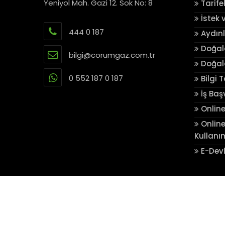
Yeniyol Mah. Gazi 12. Sok No: 8
Tarife
İstek 
444 0 187
Aydın
Doğalg
bilgi@corumgaz.com.tr
Doğalg
0 552 187 0 187
Bilgi 
İş Baş
Online
Online
Kullanı
E-Devl