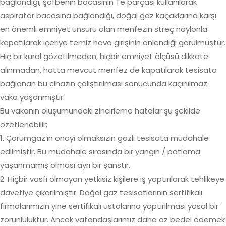
bağlandığı, şofbenin bacasının Te parçası kullanılarak
aspiratör bacasına bağlandığı, doğal gaz kaçaklarına karşı
en önemli emniyet unsuru olan menfezin streç naylonla
kapatılarak içeriye temiz hava girişinin önlendiği görülmüştür.
Hiç bir kural gözetilmeden, hiçbir emniyet ölçüsü dikkate
alınmadan, hatta mevcut menfez de kapatılarak tesisata
bağlanan bu cihazın çalıştırılması sonucunda kaçınılmaz
vaka yaşanmıştır.
Bu vakanın oluşumundaki zincirleme hatalar şu şekilde
özetlenebilir;
1. Çorumgaz’ın onayı olmaksızın gazlı tesisata müdahale
edilmiştir. Bu müdahale sırasında bir yangın / patlama
yaşanmamış olması ayrı bir şanstır.
2. Hiçbir vasfı olmayan yetkisiz kişilere iş yaptırılarak tehlikeye
davetiye çıkarılmıştır. Doğal gaz tesisatlarının sertifikalı
firmalarımızın yine sertifikalı ustalarına yaptırılması yasal bir
zorunluluktur. Ancak vatandaşlarımız daha az bedel ödemek