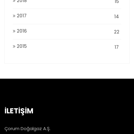
2018
15
2017
14
2016
22
2015
17
İLETİŞİM
Çorum Doğalgaz A.Ş.