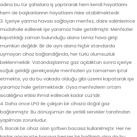
adına bu tür şahıslara iş yaptırarak hem kendi hayatlarını
hem de başkanlarının hayatlarını riske atabilmektedir.
3. İçeriye yanma havası sağlayan menfez, daire sakinlerince
müdahale edilerek işe yaramaz hale getirilmiştir. Menfezler
kapatıldığı zaman bulunduğu alana temiz hava girişi
mümkün değildir. Bir de aynı alana hiçbir standarda
uymayan cihaz bağlandığında, her türlü olumsuzluk
beklenmelidir. Vatandaşlarımız gaz açıldıktan sonra içeriye
soğuk geldiği gerekçesiyle menfezleri ya tamamen iptal
etmekte, ya da bu vakada olduğu gibi üzerini kapatarak işe
yaramaz hale getirmektedir. Oysa menfezlerin ortam
sıcaklığına etkisi ihmal edilecek kadar cüz’idir.
4. Daha önce LPG ile çalışan bir cihaza doğal gaz
bağlanmıştır. Bu dönüşümün de yetkili servisler tarafından
yapılması zorunludur.
5. Bacalı bir cihaz olan şofben bacasız kullanılmıştır. Her ne
kadar görünüşte bacaya benzer bir bağlantı olsa da bu