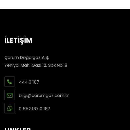
İLETİŞİM
Çorum Doğalgaz A.Ş.
Yeniyol Mah. Gazi 12. Sok No: 8
444 0 187
bilgi@corumgaz.com.tr
0 552 187 0 187