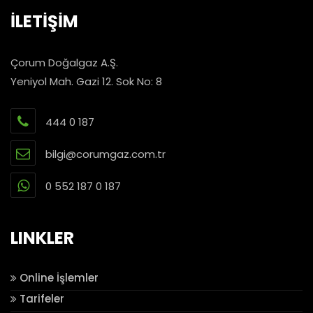
İLETİŞİM
Çorum Doğalgaz A.Ş.
Yeniyol Mah. Gazi 12. Sok No: 8
444 0 187
bilgi@corumgaz.com.tr
0 552 187 0 187
LINKLER
Online İşlemler
Tarifeler