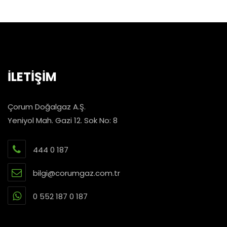
İLETİŞİM
Çorum Doğalgaz A.Ş.
Yeniyol Mah. Gazi 12. Sok No: 8
444 0 187
bilgi@corumgaz.com.tr
0 552 187 0 187