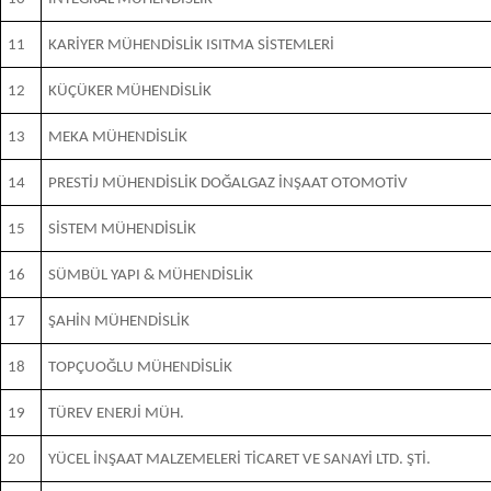
11
KARİYER MÜHENDİSLİK ISITMA SİSTEMLERİ
12
KÜÇÜKER MÜHENDİSLİK
13
MEKA MÜHENDİSLİK
14
PRESTİJ MÜHENDİSLİK DOĞALGAZ İNŞAAT OTOMOTİV
15
SİSTEM MÜHENDİSLİK
16
SÜMBÜL YAPI & MÜHENDİSLİK
17
ŞAHİN MÜHENDİSLİK
18
TOPÇUOĞLU MÜHENDİSLİK
19
TÜREV ENERJİ MÜH.
20
YÜCEL İNŞAAT MALZEMELERİ TİCARET VE SANAYİ LTD. ŞTİ.