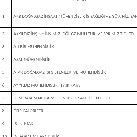
1
AKB DOĞALGAZ İNŞAAT MÜHENDİSLİK İŞ SAĞLIĞI VE GÜV. HİZ. SA
2
AKYILDIZ İNŞ. ve İNŞ.MLZ. DĞL.GZ.MÜH.TUR. VE SPR MLZ.TİC.LTD
3
ArtıBİR MÜHENDİSLİK
4
ASAL MÜHENDİSLİK
5
ATAK DOĞALGAZ ISI SİSTEMLERİ VE MÜHENDİSLİK
6
AY YILDIZ MÜHENDİSLİK - FAİK KAYA
7
DEMİRARI MAKİNA MÜHENDİSLİK SAN. TİC. LTD. ŞTİ
8
EKİP KALORİFER
9
IS-İN-MAK
10
İNTEGRAL MÜHENDİSLİK